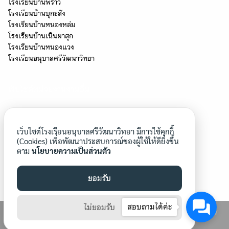
โรงเรียนบ้านพร้าว
โรงเรียนบ้านบุกะสัง
โรงเรียนบ้านหนองหล่ม
โรงเรียนบ้านเนินผาสุก
โรงเรียนบ้านหนองแวง
โรงเรียนอนุบาลศรีวัฒนาวิทยา
เว็บไซต์หน่วยงานงานอื่น
โครงการโรงเรียนสุจริต
โรงเรียนประชารัฐ
เว็บไซต์โรงเรียนอนุบาลศรีวัฒนาวิทยา มีการใช้คุกกี้
โครงการยุวทูตความดี
(Cookies) เพื่อพัฒนาประสบการณ์ของผู้ใช้ให้ดียิ่งขึ้น
ตาม
นโยบายความเป็นส่วนตัว
โรงเรียนวิถีพุทธ
โรงเรียนคุณภาพของชุมชน
โรงเรียนดีประจำตำบล
ยอมรับ
สอบถามได้ค่ะ
ไม่ยอมรับ
©2021 WWW.SRIWATTANA.AC.TH. ALL RIGHTS RESERVED. ออกแบบและดูแลเว็บไซต์
โดย : ว่าที่ ร.ต.ศวัส สุขศรีกุลกร || E-MAIL :
SAWAT@SK1EDU.GO.TH