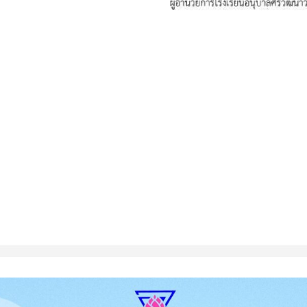
Search
Search
for: