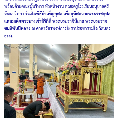
พร้อมด้วยคณะผู้บริหาร หัวหน้างาน คณะครูโรงเรียนอนุบาลศรี
วัฒนาวิทยา ร่วมใน
พิธีบำเพ็ญกุศล เพื่ออุทิศถวายพระราชกุศล
แด่สมเด็จพระนางเจ้าสิริกิติ์ พระบรมราชินีนาถ พระบรมราช
ชนนีพันปีหลวง
ณ ศาลาวัชรพงษ์การโยธาประชารวมใจ วัดนคร
ธรรม