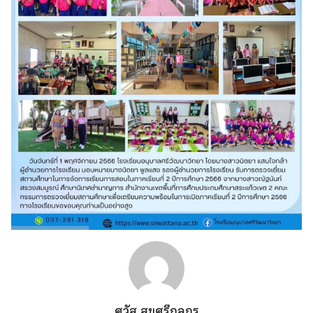
ศวัส สุขศรีกุลกร